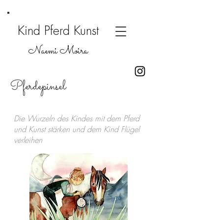
Kind Pferd Kunst
Naemi Moira
Pferdepinsel
Die Wurzeln des Kindes mit dem Pferd
und Kunst stärken und dem Kind Flügel
verleihen